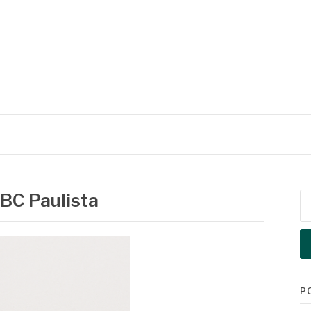
ABC Paulista
Pe
po
P