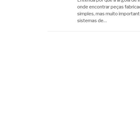
Entenda por que a argola de i
onde encontrar peças fabrica
simples, mas muito important
sistemas de…