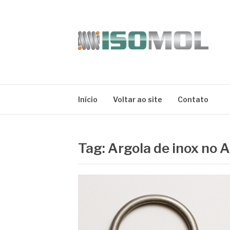
Pular
para
o
conteúdo
ISOMOL
Blog
Início
Voltar ao site
Contato
Tag:
Argola de inox no 