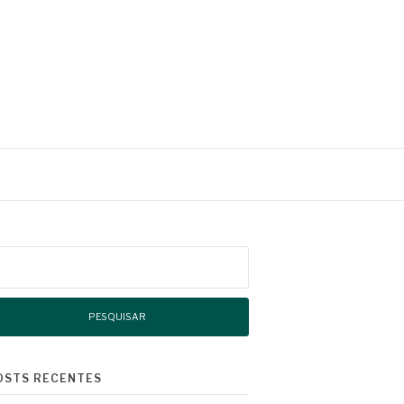
squisar
r:
OSTS RECENTES