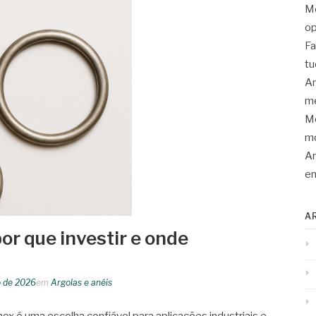
Mo
op
Fa
tu
An
me
Mo
mo
Ar
en
A
por que investir e onde
 de 2026
em
Argolas e anéis