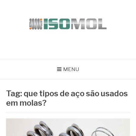
Pular
para
o
conteúdo
ISOMOL
Blog
MENU
Tag:
que tipos de aço são usados
em molas?