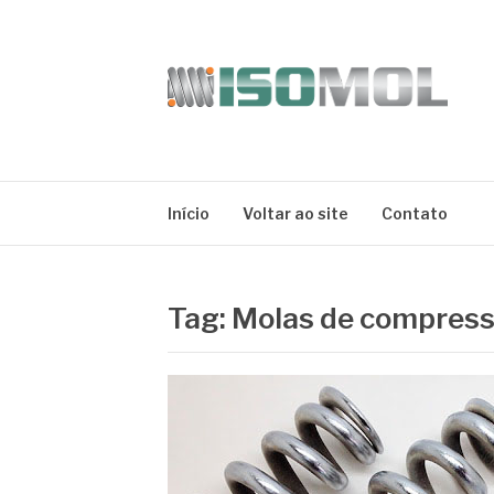
Pular
para
o
conteúdo
ISOMOL
Blog
Início
Voltar ao site
Contato
Tag:
Molas de compress