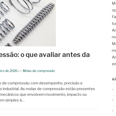
Mo
op
Fa
tu
An
me
Mo
mo
ssão: o que avaliar antes da
Ar
en
eiro de 2026
em
Molas de compressão
A
s de compressão com desempenho, precisão e
to industrial. As molas de compressão estão presentes
 mecânicos que envolvem movimento, impacto ou
cem simples à…