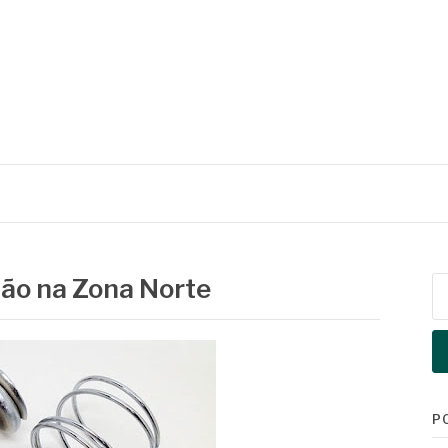
ão na Zona Norte
Pe
po
P