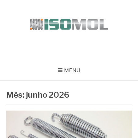
Pular
para
o
conteúdo
ISOMOL
Blog
MENU
Mês:
junho 2026