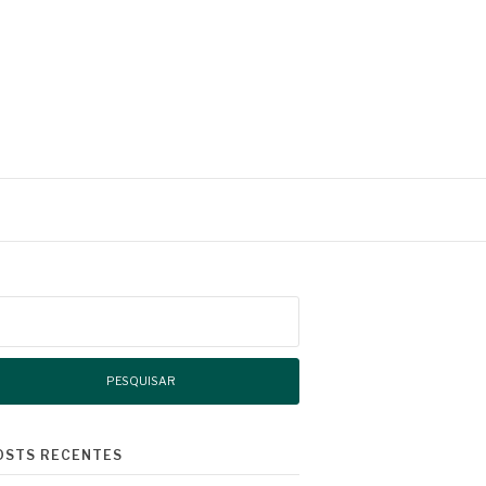
squisar
r:
OSTS RECENTES