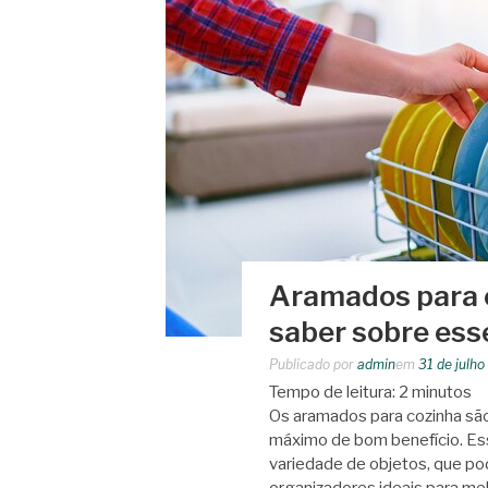
Aramados para c
saber sobre esse
Publicado por
admin
em
31 de julh
Tempo de leitura:
2
minutos
Os aramados para cozinha são
máximo de bom benefício. Es
variedade de objetos, que po