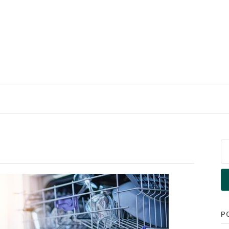
Pe
po
P