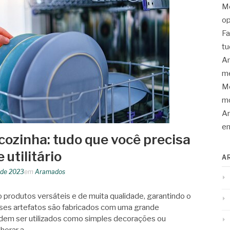
Mo
op
Fa
tu
An
me
Mo
mo
Ar
en
ozinha: tudo que você precisa
 utilitário
A
o de 2023
em
Aramados
 produtos versáteis e de muita qualidade, garantindo o
ses artefatos são fabricados com uma grande
dem ser utilizados como simples decorações ou