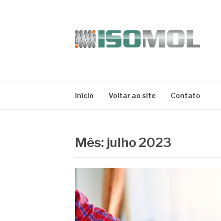
Pular
para
o
conteúdo
ISOMOL
Blog
Início
Voltar ao site
Contato
Mês:
julho 2023