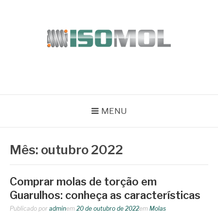
Pular
para
o
conteúdo
ISOMOL
Blog
MENU
Mês:
outubro 2022
Comprar molas de torção em
Guarulhos: conheça as características
Publicado por
admin
em
20 de outubro de 2022
em
Molas