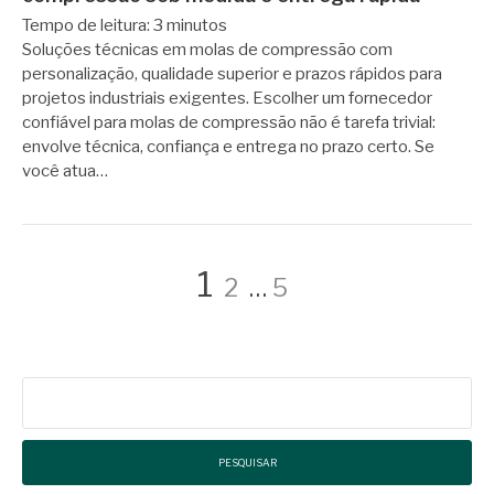
Tempo de leitura:
3
minutos
Soluções técnicas em molas de compressão com
personalização, qualidade superior e prazos rápidos para
projetos industriais exigentes. Escolher um fornecedor
confiável para molas de compressão não é tarefa trivial:
envolve técnica, confiança e entrega no prazo certo. Se
você atua…
Paginação
Página
Página
Página
1
2
…
5
de
Pesquisar
posts
por: