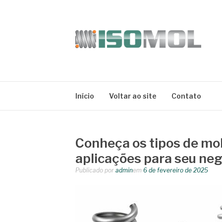
Pular
para
o
conteúdo
ISOMOL
Blog
Início
Voltar ao site
Contato
Conheça os tipos de mol
aplicações para seu neg
Publicado por
admin
em
6 de fevereiro de 2025