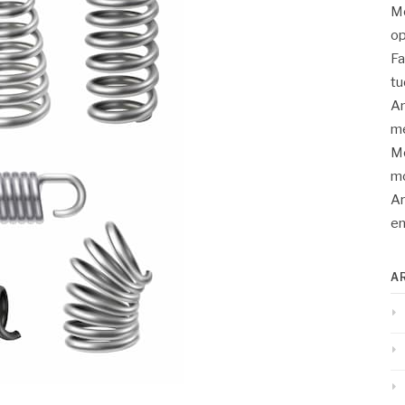
Mo
op
Fa
tu
An
me
Mo
mo
Ar
en
A