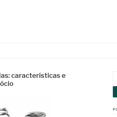
as: características e
Pe
po
ócio
P