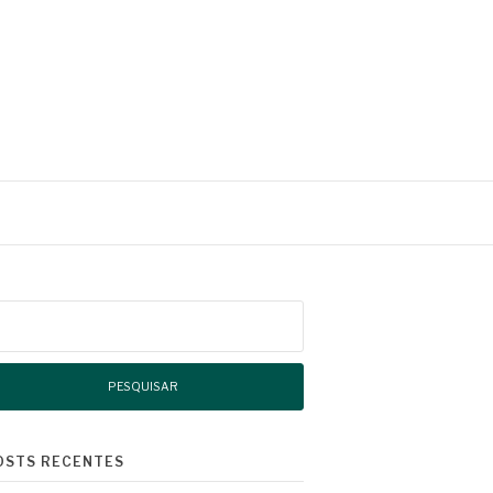
squisar
r:
OSTS RECENTES