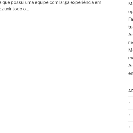
a que possui uma equipe com larga experiência em
Mo
z unir todo o…
op
Fa
tu
An
me
Mo
mo
Ar
en
A