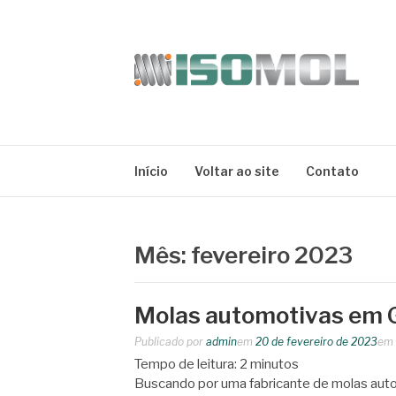
Pular
para
o
conteúdo
ISOMOL
Blog
Início
Voltar ao site
Contato
Mês:
fevereiro 2023
Molas automotivas em G
Publicado por
admin
em
20 de fevereiro de 2023
em
Tempo de leitura:
2
minutos
Buscando por uma fabricante de molas auto