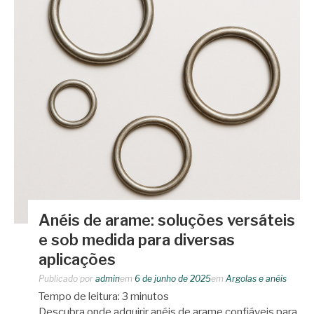
Anéis de arame: soluções versáteis
e sob medida para diversas
aplicações
Publicado por
admin
em
6 de junho de 2025
em
Argolas e anéis
Tempo de leitura:
3
minutos
Descubra onde adquirir anéis de arame confiáveis para