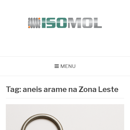
Pular
para
o
conteúdo
ISOMOL
Blog
MENU
Tag:
aneis arame na Zona Leste