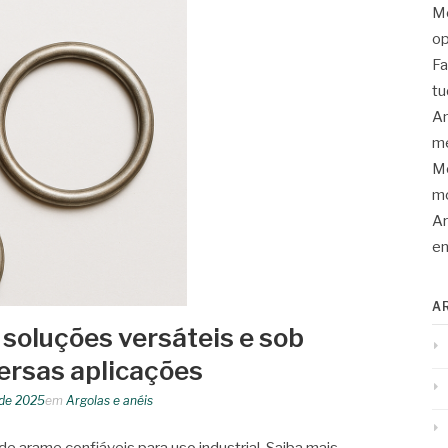
Mo
op
Fa
tu
An
me
Mo
mo
Ar
en
A
 soluções versáteis e sob
ersas aplicações
 de 2025
em
Argolas e anéis