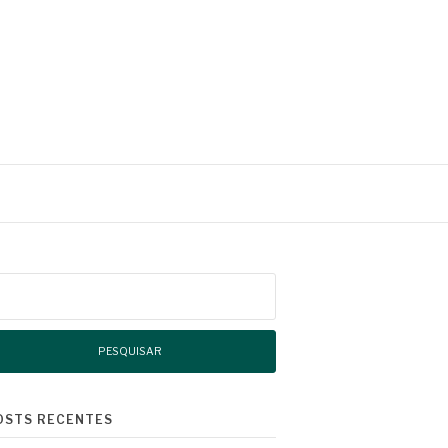
squisar
r:
OSTS RECENTES