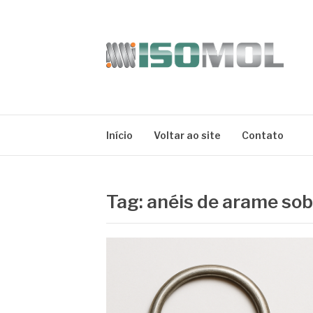
Pular
para
o
conteúdo
ISOMOL
Blog
Início
Voltar ao site
Contato
Tag:
anéis de arame so