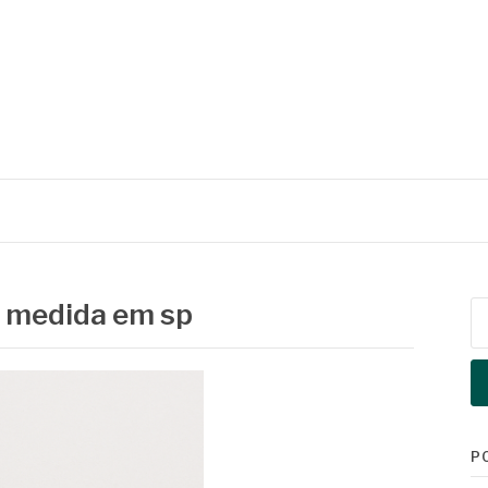
b medida em sp
Pe
po
P