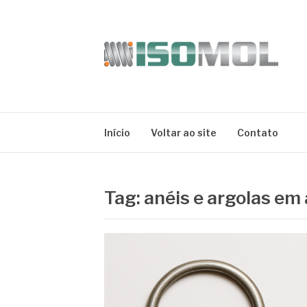
Pular
para
o
conteúdo
ISOMOL
Blog
Início
Voltar ao site
Contato
Tag:
anéis e argolas em