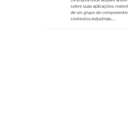
Descubra onde adquirir anéis 
sobre suas aplicações, materi
de um grupo de componentes 
contextos industriais….