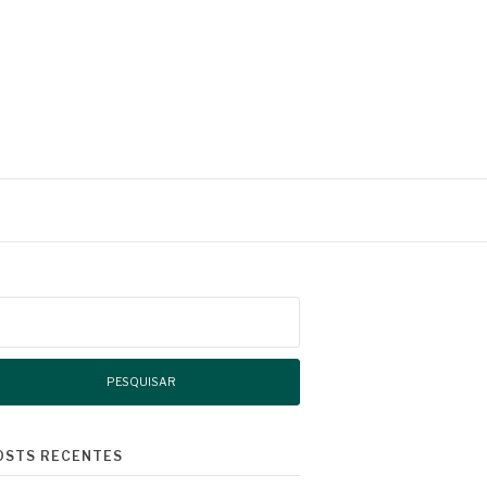
squisar
r:
OSTS RECENTES