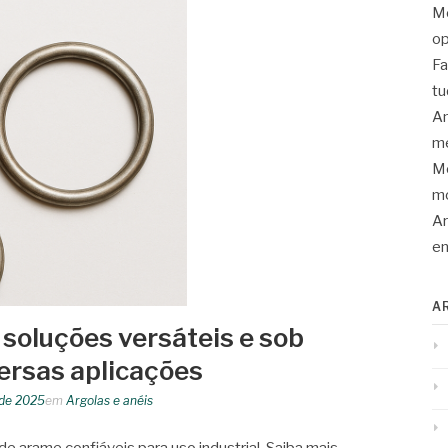
Mo
op
Fa
tu
An
me
Mo
mo
Ar
en
A
 soluções versáteis e sob
ersas aplicações
 de 2025
em
Argolas e anéis