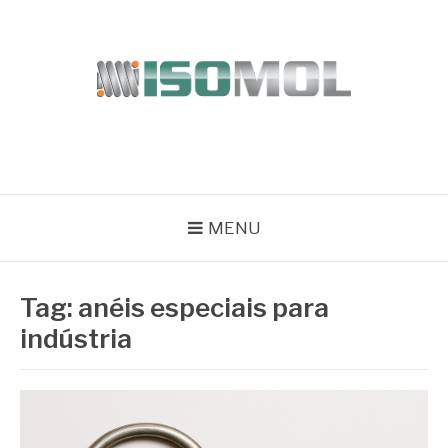
Pular
para
o
conteúdo
ISOMOL
Blog
MENU
Tag:
anéis especiais para
indústria