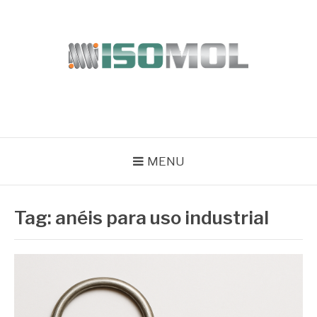
Pular
para
o
conteúdo
ISOMOL
Blog
MENU
Tag:
anéis para uso industrial