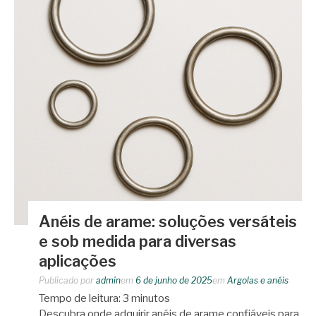
Anéis de arame: soluções versáteis
e sob medida para diversas
aplicações
Publicado por
admin
em
6 de junho de 2025
em
Argolas e anéis
Tempo de leitura:
3
minutos
Descubra onde adquirir anéis de arame confiáveis para