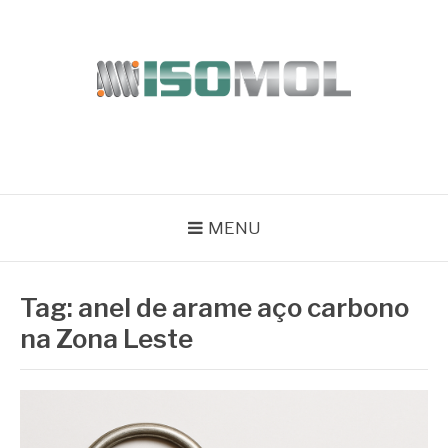
Pular
para
o
conteúdo
ISOMOL
Blog
MENU
Tag:
anel de arame aço carbono
na Zona Leste