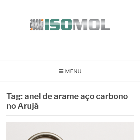
Pular
para
o
conteúdo
ISOMOL
Blog
MENU
Tag:
anel de arame aço carbono
no Arujá