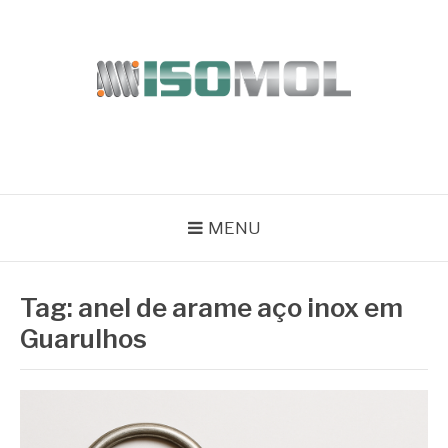
Pular
para
o
conteúdo
ISOMOL
Blog
MENU
Tag:
anel de arame aço inox em
Guarulhos