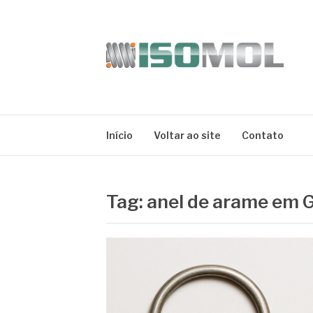
Pular
para
o
conteúdo
ISOMOL
Blog
Início
Voltar ao site
Contato
Tag:
anel de arame em 