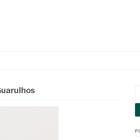
Guarulhos
Pe
po
P