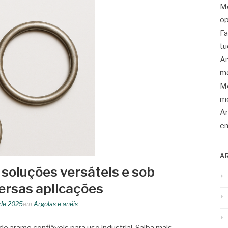
Mo
op
Fa
tu
An
me
Mo
mo
Ar
en
A
 soluções versáteis e sob
ersas aplicações
 de 2025
em
Argolas e anéis