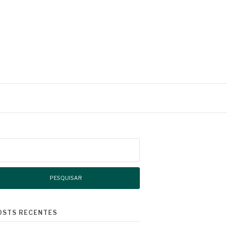
squisar
r:
OSTS RECENTES