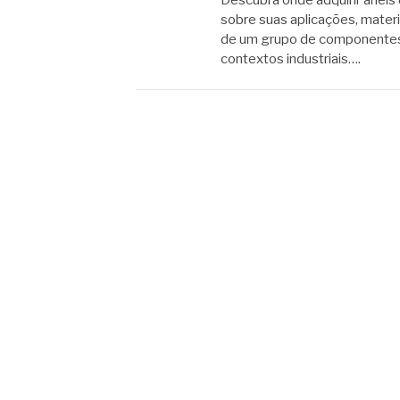
Descubra onde adquirir anéis 
sobre suas aplicações, materi
de um grupo de componentes 
contextos industriais….