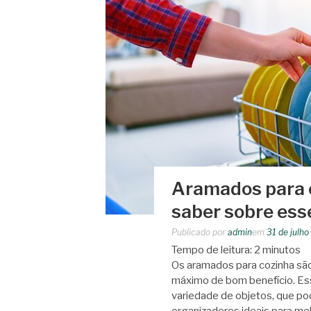
Aramados para c
saber sobre esse
Publicado por
admin
em
31 de julh
Tempo de leitura:
2
minutos
Os aramados para cozinha são
máximo de bom benefício. Es
variedade de objetos, que po