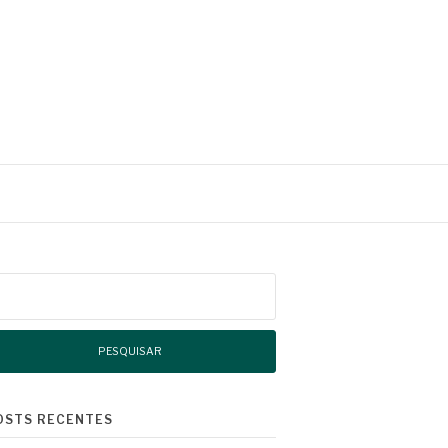
squisar
r:
OSTS RECENTES