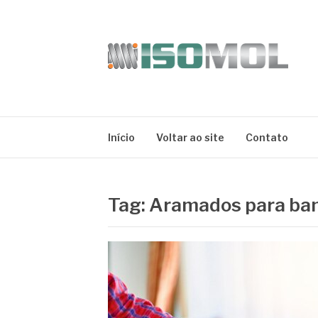
Pular
para
o
conteúdo
ISOMOL
Blog
Início
Voltar ao site
Contato
Tag:
Aramados para ba