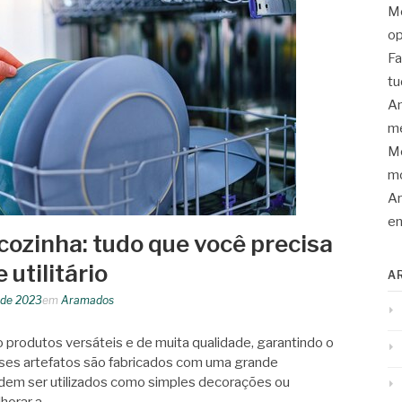
Mo
op
Fa
tu
An
me
Mo
mo
Ar
en
ozinha: tudo que você precisa
 utilitário
A
o de 2023
em
Aramados
 produtos versáteis e de muita qualidade, garantindo o
ses artefatos são fabricados com uma grande
dem ser utilizados como simples decorações ou