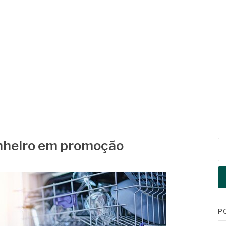
nheiro em promoção
Pe
po
P