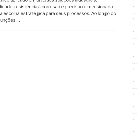
cnico aplicado em diversas soluções industriais.
dade, resistência à corrosão e precisão dimensionada
 escolha estratégica para seus processos. Ao longo do
 funções,…