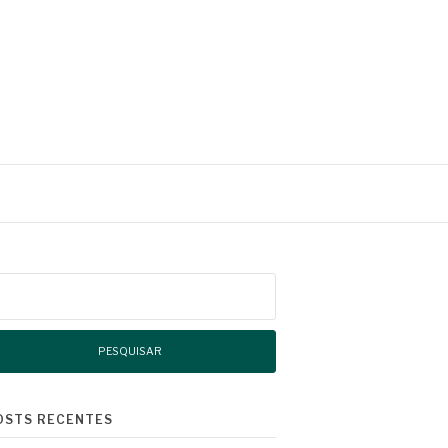
squisar
r:
OSTS RECENTES