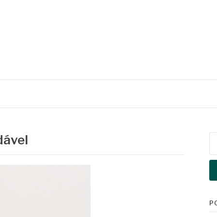
dável
Pe
po
P