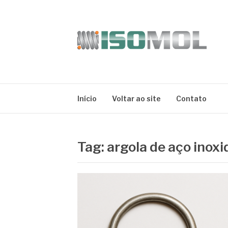
Pular
para
o
conteúdo
ISOMOL
Blog
Início
Voltar ao site
Contato
Tag:
argola de aço inoxi