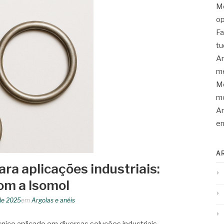
Mo
op
Fa
tu
An
me
Mo
mo
Ar
en
A
ara aplicações industriais:
om a Isomol
de 2025
em
Argolas e anéis