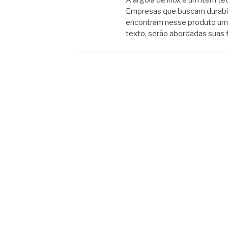
A argola de inox é um item té
Empresas que buscam durabili
encontram nesse produto uma
texto, serão abordadas suas