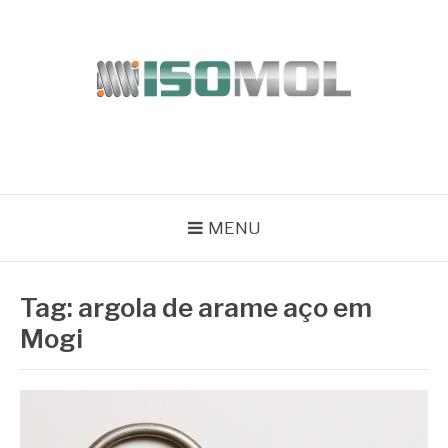
Pular
para
o
conteúdo
ISOMOL
Blog
MENU
Tag:
argola de arame aço em
Mogi