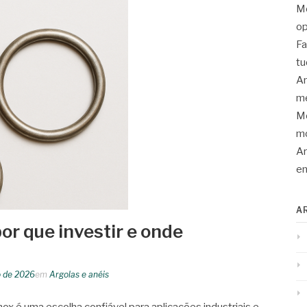
Mo
op
Fa
tu
An
me
Mo
mo
Ar
en
A
por que investir e onde
 de 2026
em
Argolas e anéis