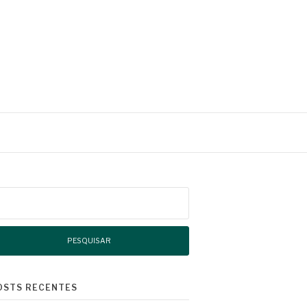
squisar
r:
OSTS RECENTES