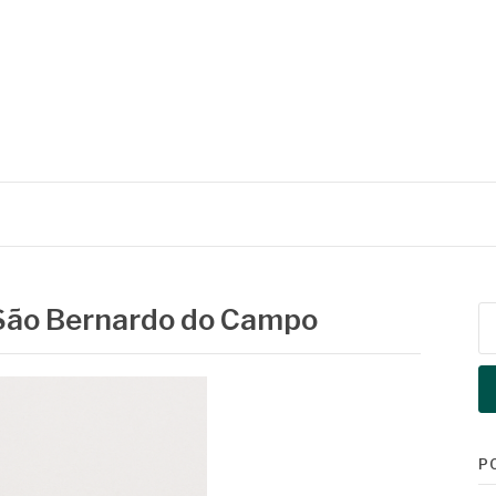
 São Bernardo do Campo
Pe
po
P