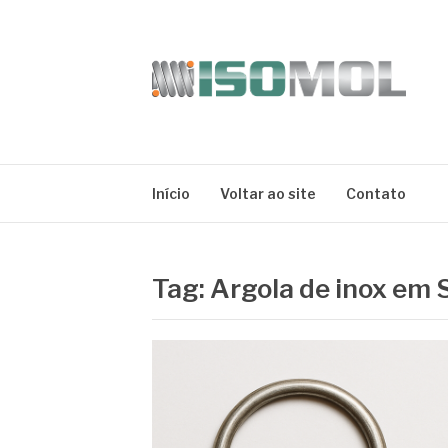
Pular
para
o
conteúdo
ISOMOL
Blog
Início
Voltar ao site
Contato
Tag:
Argola de inox em