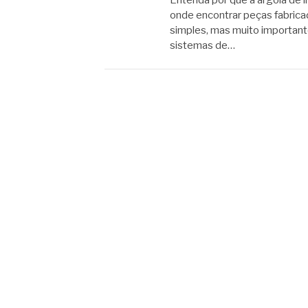
Entenda por que a argola de i
onde encontrar peças fabrica
simples, mas muito important
sistemas de…