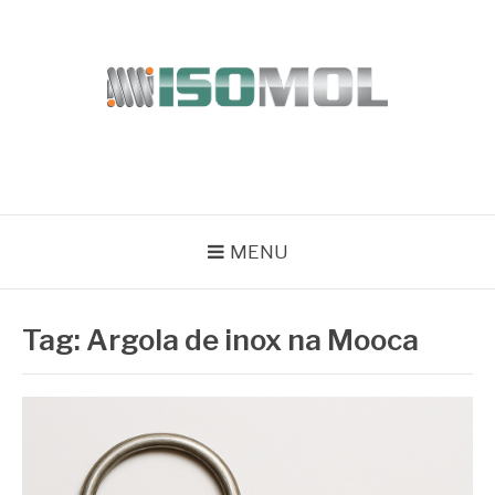
Pular
para
o
conteúdo
ISOMOL
Blog
MENU
Tag:
Argola de inox na Mooca