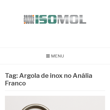
Pular
para
o
conteúdo
ISOMOL
Blog
MENU
Tag:
Argola de inox no Anália
Franco