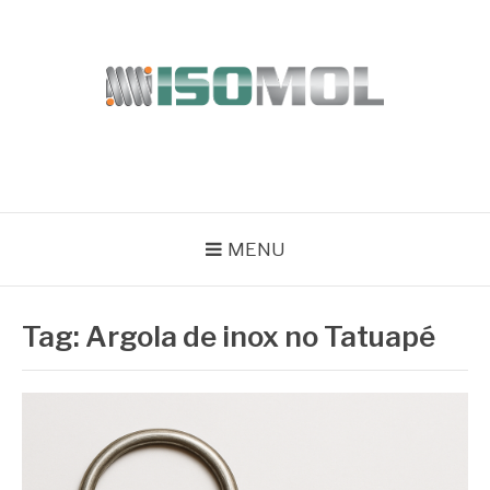
Pular
para
o
conteúdo
ISOMOL
Blog
MENU
Tag:
Argola de inox no Tatuapé