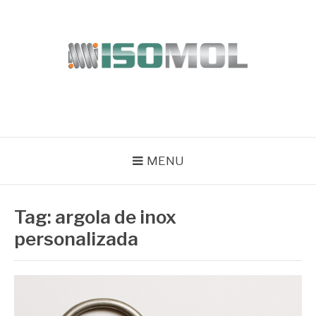
Pular
para
o
conteúdo
ISOMOL
Blog
MENU
Tag:
argola de inox
personalizada