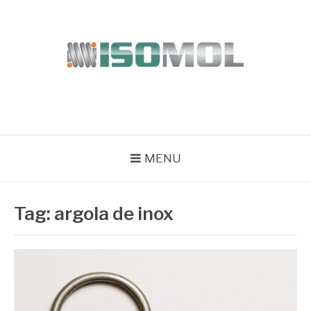
Pular
para
o
conteúdo
ISOMOL
Blog
MENU
Tag:
argola de inox