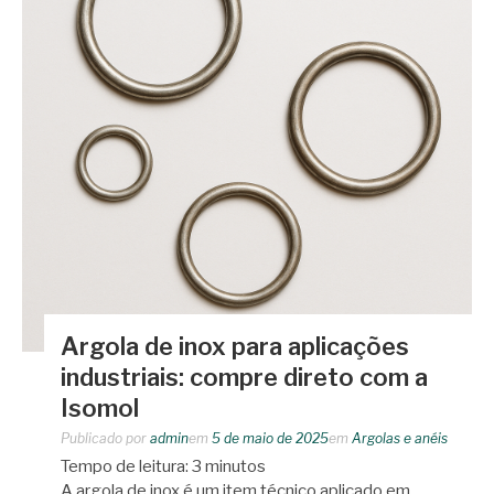
Argola de inox para aplicações
industriais: compre direto com a
Isomol
Publicado por
admin
em
5 de maio de 2025
em
Argolas e anéis
Tempo de leitura:
3
minutos
A argola de inox é um item técnico aplicado em