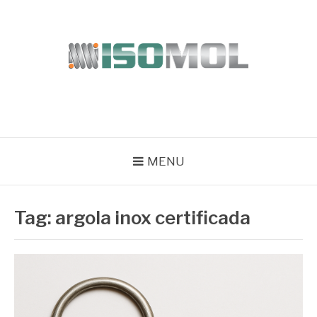
Pular
para
o
conteúdo
ISOMOL
Blog
MENU
Tag:
argola inox certificada