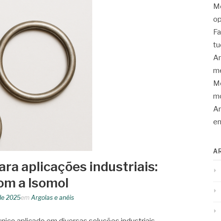
Mo
op
Fa
tu
An
me
Mo
mo
Ar
en
A
ara aplicações industriais:
om a Isomol
de 2025
em
Argolas e anéis