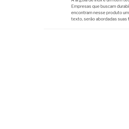
A argola de inox é um item té
Empresas que buscam durabili
encontram nesse produto uma
texto, serão abordadas suas