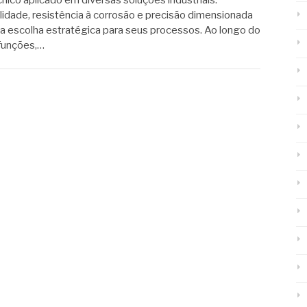
cnico aplicado em diversas soluções industriais.
dade, resistência à corrosão e precisão dimensionada
 escolha estratégica para seus processos. Ao longo do
 funções,…