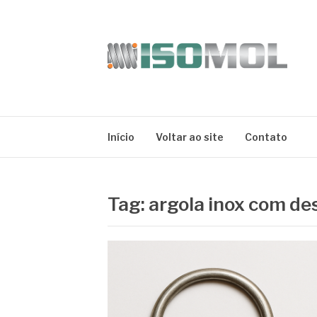
Pular
para
o
conteúdo
ISOMOL
Blog
Início
Voltar ao site
Contato
Tag:
argola inox com de