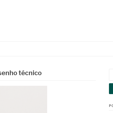
senho técnico
Pe
po
P