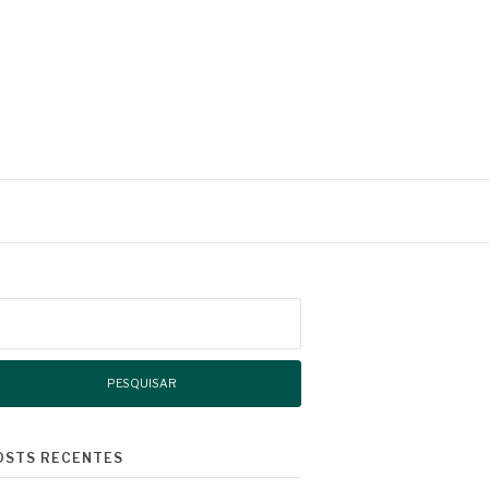
squisar
r:
OSTS RECENTES