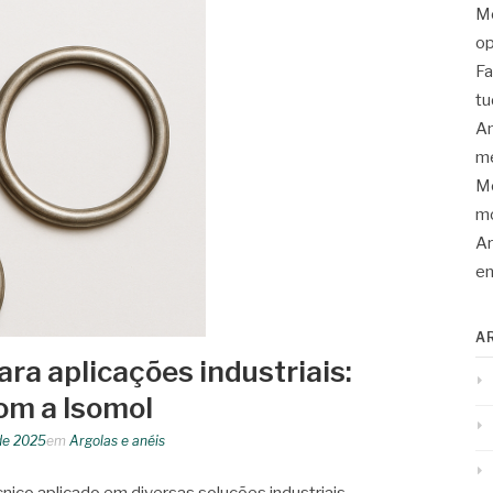
Mo
op
Fa
tu
An
me
Mo
mo
Ar
en
A
ara aplicações industriais:
om a Isomol
de 2025
em
Argolas e anéis