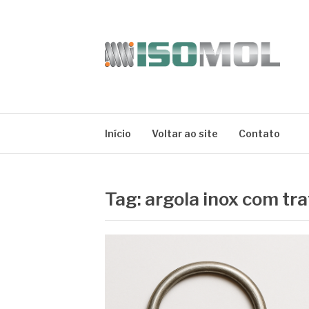
Pular
para
o
conteúdo
ISOMOL
Blog
Início
Voltar ao site
Contato
Tag:
argola inox com tr