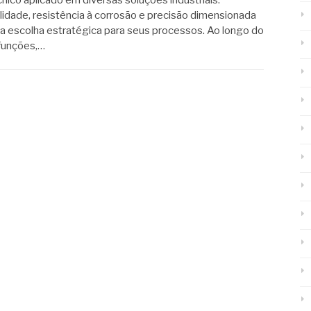
cnico aplicado em diversas soluções industriais.
dade, resistência à corrosão e precisão dimensionada
 escolha estratégica para seus processos. Ao longo do
 funções,…