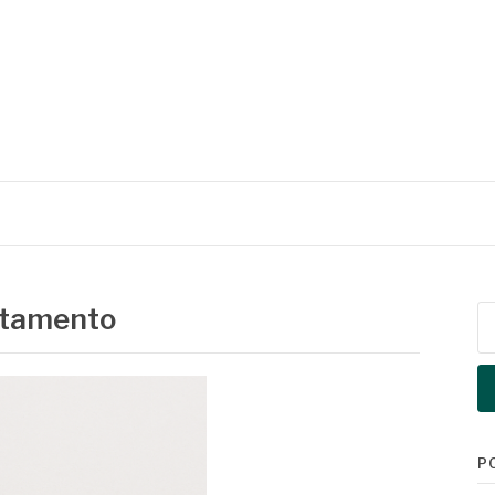
atamento
Pe
po
P