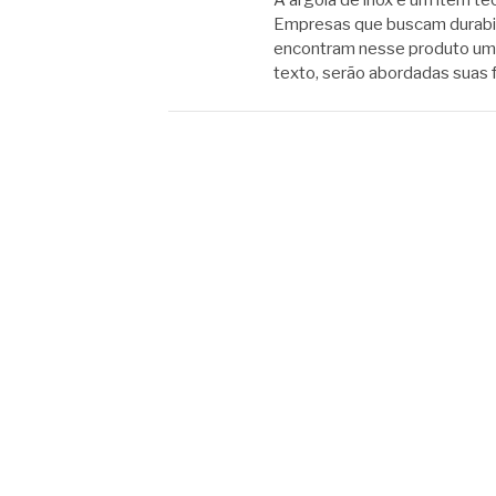
A argola de inox é um item té
Empresas que buscam durabili
encontram nesse produto uma
texto, serão abordadas suas