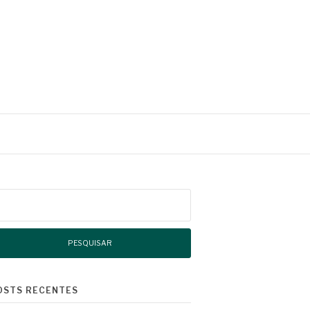
squisar
r:
OSTS RECENTES