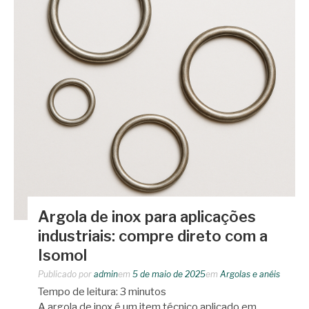
Argola de inox para aplicações
industriais: compre direto com a
Isomol
Publicado por
admin
em
5 de maio de 2025
em
Argolas e anéis
Tempo de leitura:
3
minutos
A argola de inox é um item técnico aplicado em