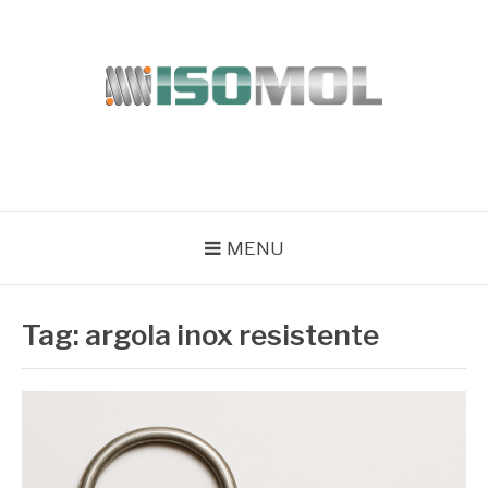
Pular
para
o
conteúdo
ISOMOL
Blog
MENU
Tag:
argola inox resistente