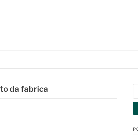
to da fabrica
Pe
po
P