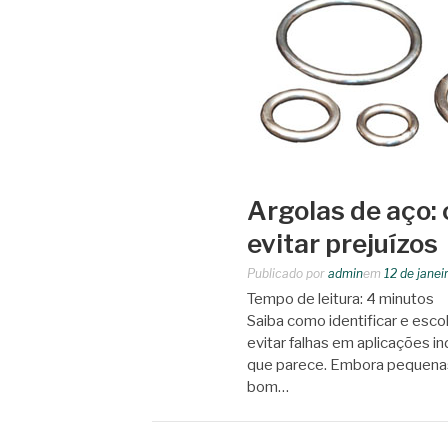
Argolas de aço: 
evitar prejuízos
Publicado por
admin
em
12 de janei
Tempo de leitura:
4
minutos
Saiba como identificar e esco
evitar falhas em aplicações i
que parece. Embora pequenas
bom…