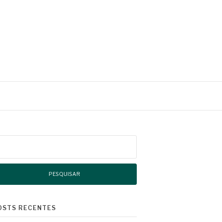
squisar
r:
OSTS RECENTES