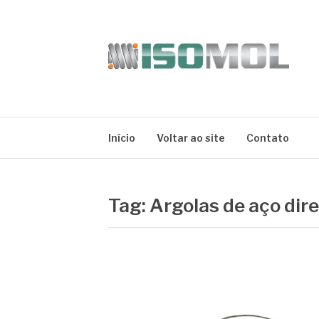
Pular
para
o
conteúdo
ISOMOL
Blog
Início
Voltar ao site
Contato
Tag:
Argolas de aço dire