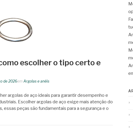
Mo
op
Fa
tu
An
me
Mo
mo
como escolher o tipo certo e
Ar
en
ro de 2026
em
Argolas e anéis
A
lher argolas de aço ideais para garantir desempenho e
ndustriais. Escolher argolas de aço exige mais atenção do
, essas peças são fundamentais para a segurança e o