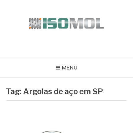
Pular
para
o
conteúdo
ISOMOL
Blog
MENU
Tag:
Argolas de aço em SP