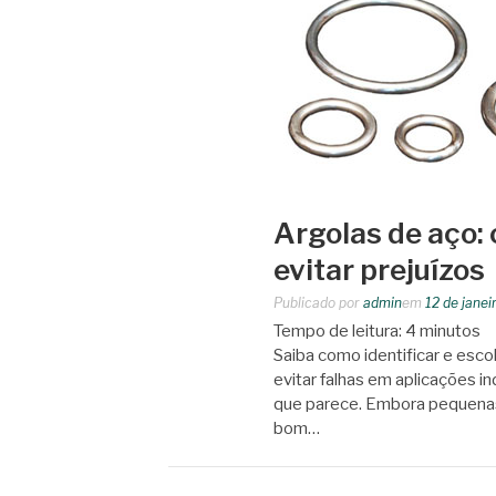
Argolas de aço: 
evitar prejuízos
Publicado por
admin
em
12 de janei
Tempo de leitura:
4
minutos
Saiba como identificar e esco
evitar falhas em aplicações i
que parece. Embora pequenas
bom…