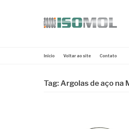
Pular
para
o
conteúdo
ISOMOL
Blog
Início
Voltar ao site
Contato
Tag:
Argolas de aço na