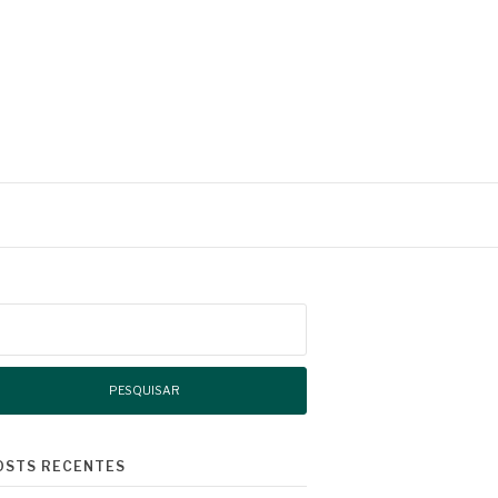
squisar
r:
OSTS RECENTES