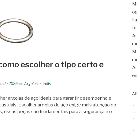
Mo
op
Fa
tu
An
me
Mo
mo
como escolher o tipo certo e
Ar
en
ro de 2026
em
Argolas e anéis
A
lher argolas de aço ideais para garantir desempenho e
ndustriais. Escolher argolas de aço exige mais atenção do
, essas peças são fundamentais para a segurança e o