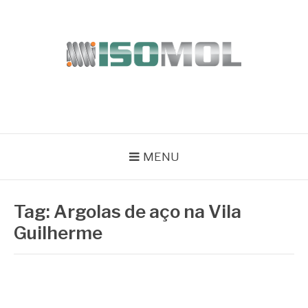
Pular
para
o
conteúdo
ISOMOL
Blog
MENU
Tag:
Argolas de aço na Vila
Guilherme