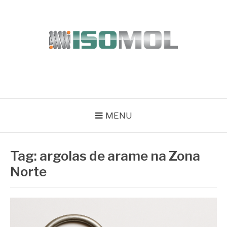
Pular
para
o
conteúdo
ISOMOL
Blog
MENU
Tag:
argolas de arame na Zona
Norte