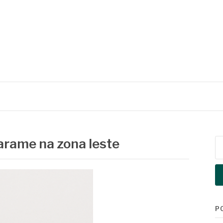
 arame na zona leste
Pe
po
P