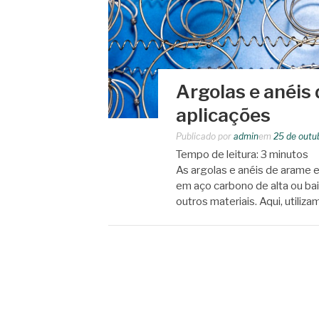
Argolas e anéis
aplicações
Publicado por
admin
em
25 de outu
Tempo de leitura:
3
minutos
As argolas e anéis de arame 
em aço carbono de alta ou baix
outros materiais. Aqui, util