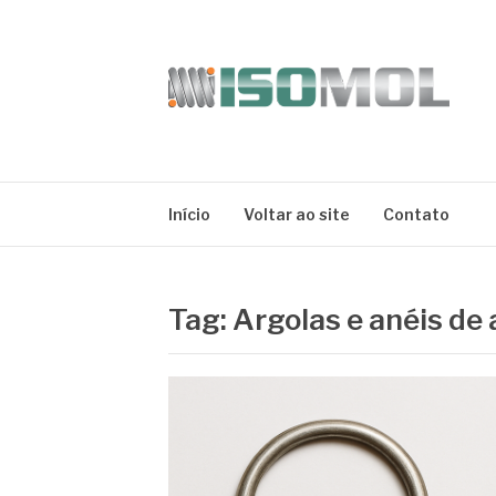
Pular
para
o
conteúdo
ISOMOL
Blog
Início
Voltar ao site
Contato
Tag:
Argolas e anéis de