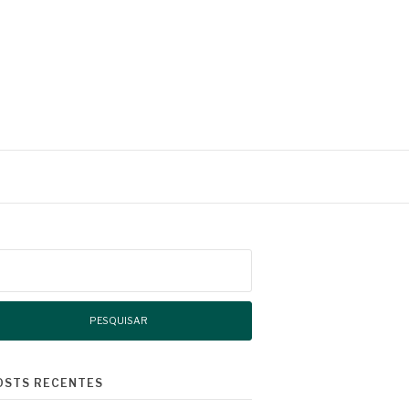
squisar
r:
OSTS RECENTES