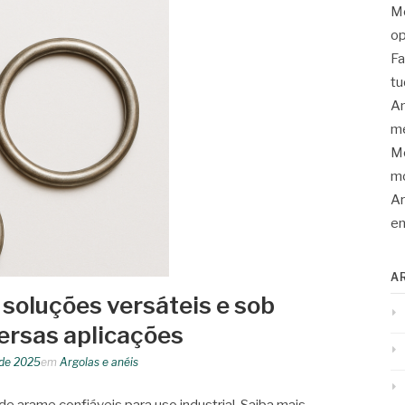
Mo
op
Fa
tu
An
me
Mo
mo
Ar
en
A
 soluções versáteis e sob
ersas aplicações
 de 2025
em
Argolas e anéis