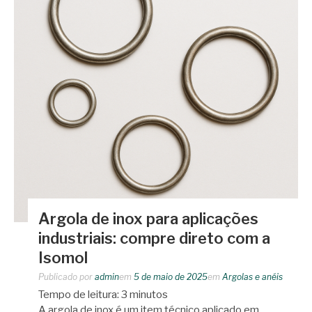
Argola de inox para aplicações
industriais: compre direto com a
Isomol
Publicado por
admin
em
5 de maio de 2025
em
Argolas e anéis
Tempo de leitura:
3
minutos
A argola de inox é um item técnico aplicado em