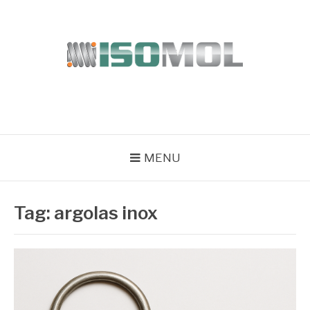
Pular
para
o
conteúdo
ISOMOL
Blog
MENU
Tag:
argolas inox