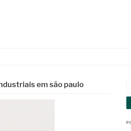
ndustriais em são paulo
Pe
po
P