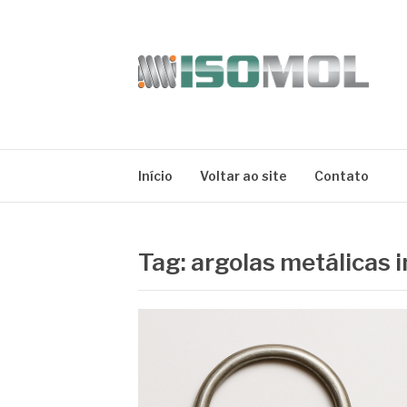
Pular
para
o
conteúdo
ISOMOL
Blog
Início
Voltar ao site
Contato
Tag:
argolas metálicas i