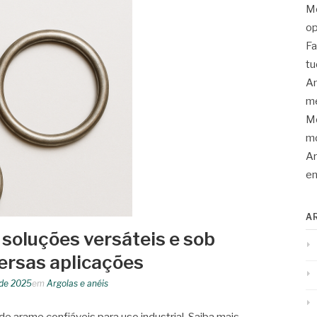
Mo
op
Fa
tu
An
me
Mo
mo
Ar
en
A
 soluções versáteis e sob
ersas aplicações
 de 2025
em
Argolas e anéis