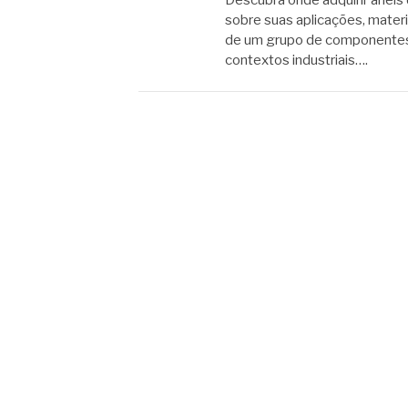
Descubra onde adquirir anéis 
sobre suas aplicações, materi
de um grupo de componentes 
contextos industriais….