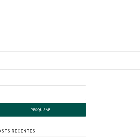
squisar
r:
OSTS RECENTES