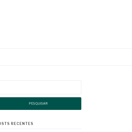
squisar
r:
OSTS RECENTES