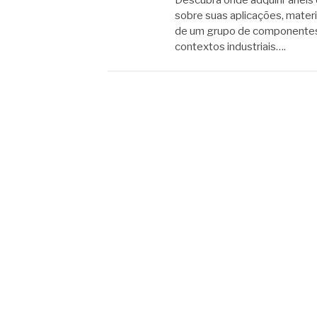
Descubra onde adquirir anéis 
sobre suas aplicações, materi
de um grupo de componentes 
contextos industriais….