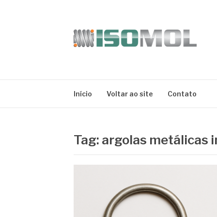
Pular
para
o
conteúdo
ISOMOL
Blog
Início
Voltar ao site
Contato
Tag:
argolas metálicas 