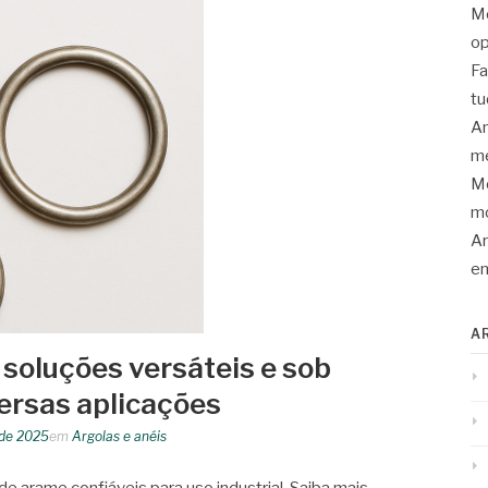
Mo
op
Fa
tu
An
me
Mo
mo
Ar
en
A
 soluções versáteis e sob
ersas aplicações
 de 2025
em
Argolas e anéis