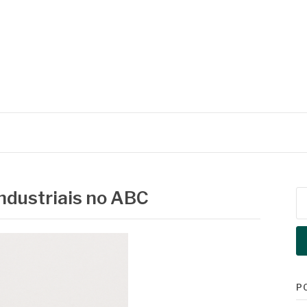
industriais no ABC
Pe
po
P