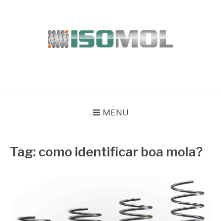
Pular
para
o
conteúdo
ISOMOL
Blog
MENU
Tag:
como identificar boa mola?