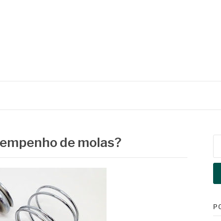
sempenho de molas?
Pe
po
P