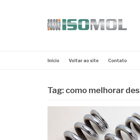
Pular
para
o
conteúdo
ISOMOL
Blog
Início
Voltar ao site
Contato
Tag:
como melhorar de