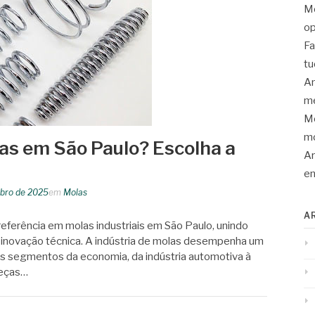
Mo
op
Fa
tu
An
me
Mo
mo
las em São Paulo? Escolha a
Ar
en
bro de 2025
em
Molas
A
eferência em molas industriais em São Paulo, unindo
e inovação técnica. A indústria de molas desempenha um
s segmentos da economia, da indústria automotiva à
peças…