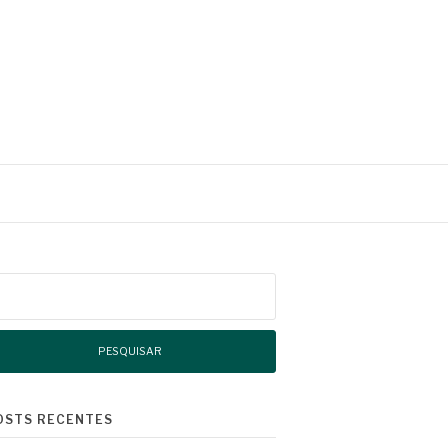
squisar
r:
OSTS RECENTES