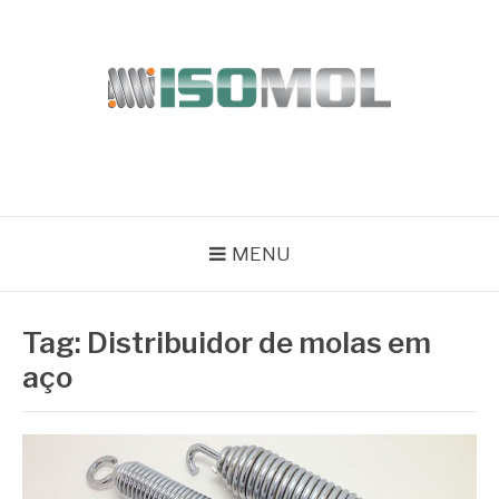
Pular
para
o
conteúdo
ISOMOL
Blog
MENU
Tag:
Distribuidor de molas em
aço