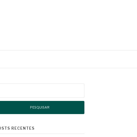
squisar
r:
OSTS RECENTES