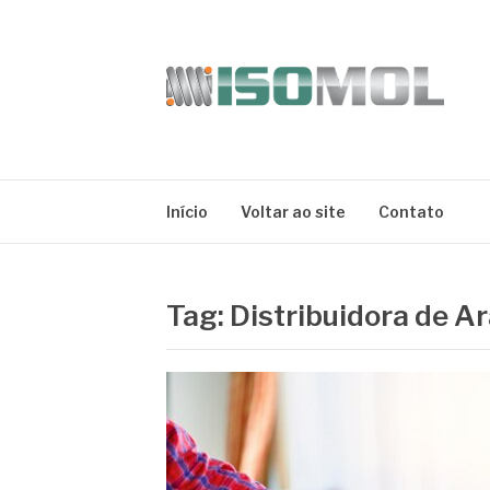
Pular
para
o
conteúdo
ISOMOL
Blog
Início
Voltar ao site
Contato
Tag:
Distribuidora de 