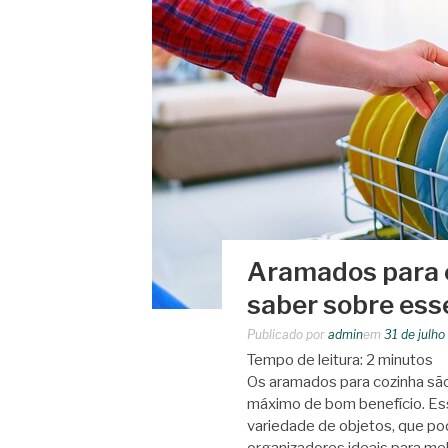
Aramados para c
saber sobre esse
Publicado por
admin
em
31 de julh
Tempo de leitura:
2
minutos
Os aramados para cozinha são
máximo de bom benefício. Es
variedade de objetos, que po