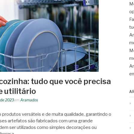
Mo
op
Fa
tu
An
me
Mo
mo
Ar
en
ozinha: tudo que você precisa
 utilitário
A
o de 2023
em
Aramados
 produtos versáteis e de muita qualidade, garantindo o
ses artefatos são fabricados com uma grande
dem ser utilizados como simples decorações ou