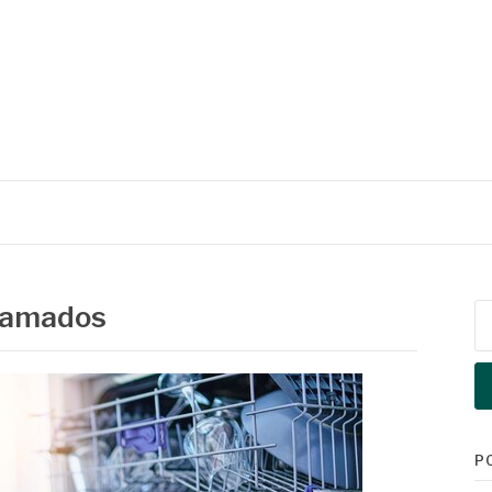
Aramados
Pe
po
P