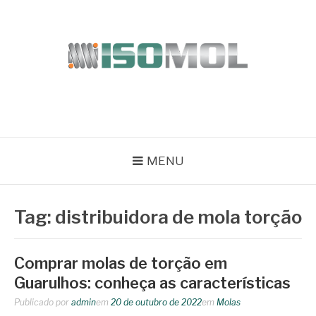
Pular
para
o
conteúdo
ISOMOL
Blog
MENU
Tag:
distribuidora de mola torção
Comprar molas de torção em
Guarulhos: conheça as características
Publicado por
admin
em
20 de outubro de 2022
em
Molas