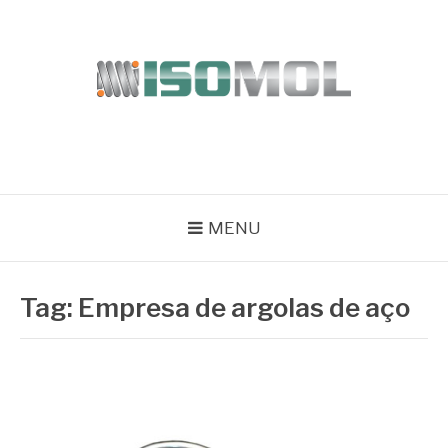
Pular
para
o
conteúdo
ISOMOL
Blog
MENU
Tag:
Empresa de argolas de aço