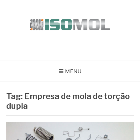
Pular
para
o
conteúdo
ISOMOL
Blog
MENU
Tag:
Empresa de mola de torção
dupla