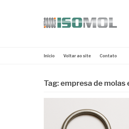
Pular
para
o
conteúdo
ISOMOL
Blog
Início
Voltar ao site
Contato
Tag:
empresa de molas e