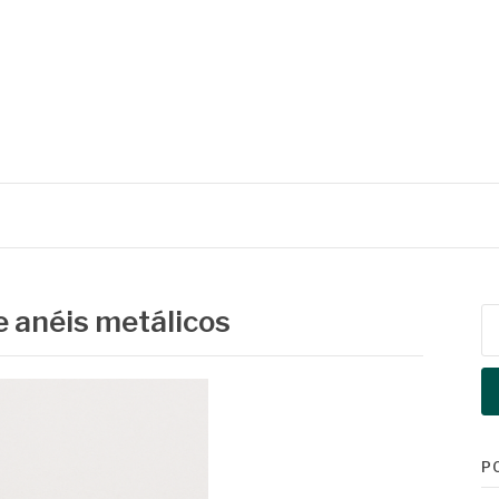
 anéis metálicos
Pe
po
P