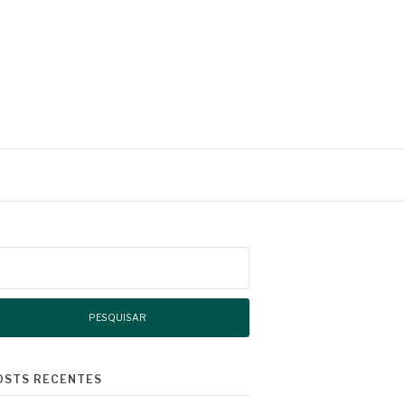
squisar
r:
OSTS RECENTES