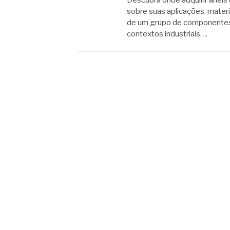
Descubra onde adquirir anéis 
sobre suas aplicações, materi
de um grupo de componentes 
contextos industriais….