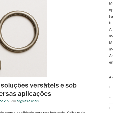
Mo
op
Fa
tu
An
me
Mo
mo
Ar
en
A
 soluções versáteis e sob
ersas aplicações
 de 2025
em
Argolas e anéis