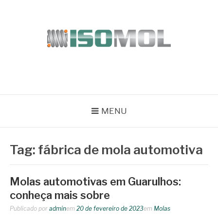
Pular
para
o
conteúdo
ISOMOL
Blog
MENU
Tag:
fábrica de mola automotiva
Molas automotivas em Guarulhos:
conheça mais sobre
Publicado por
admin
em
20 de fevereiro de 2023
em
Molas