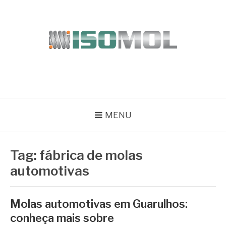
Pular
para
o
conteúdo
ISOMOL
Blog
MENU
Tag:
fábrica de molas
automotivas
Molas automotivas em Guarulhos:
conheça mais sobre